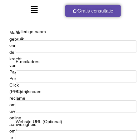
Gratis consultatie
Volledige naam
Maak
gebruik
van
de
kracht
E-mailadres
van
Pay-
Per-
Click
(PPC)
Bedrijfsnaam
reclame
om
uw
online
Website URL (Optional)
aanwezigheid
omhoog
te