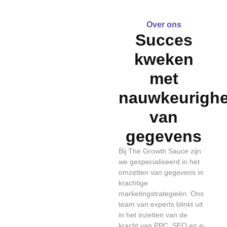
Over ons
Succes
kweken
met
nauwkeurighe
van
gegevens
Bij The Growth Sauce zijn
we gespecialiseerd in het
omzetten van gegevens in
krachtige
marketingstrategieën. Ons
team van experts blinkt uit
in het inzetten van de
kracht van PPC, SEO en e-