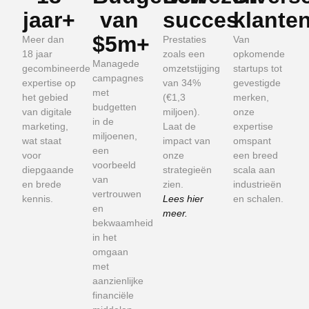
jaar+
van
succes
klante
$5m+
Meer dan
Prestaties
Van
18 jaar
zoals een
opkomende
Managede
gecombineerde
omzetstijging
startups tot
campagnes
expertise op
van 34%
gevestigde
met
het gebied
(€1,3
merken,
budgetten
van digitale
miljoen).
onze
in de
marketing,
Laat de
expertise
miljoenen,
wat staat
impact van
omspant
een
voor
onze
een breed
voorbeeld
diepgaande
strategieën
scala aan
van
en brede
zien.
industrieën
vertrouwen
kennis.
Lees hier
en schalen.
en
meer.
bekwaamheid
in het
omgaan
met
aanzienlijke
financiële