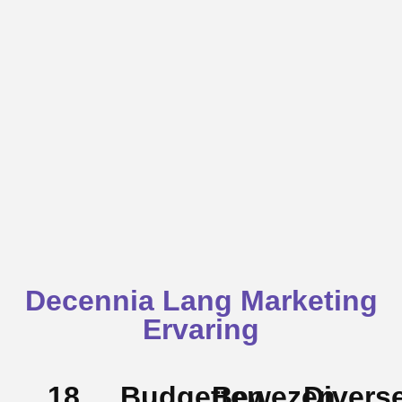
Decennia Lang Marketing
Ervaring
18
Budgetten
Bewezen
Divers