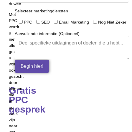
duwen.
Selecteer marketingdiensten
Met
PPC
PPC
SEO
Email Marketing
Nog Niet Zeker
wordt
u
Aanvullende informatie (Optioneel)
niet
alleen
gezien,
u
wordt
ook
gezocht
door
Gratis
klanten
die
PPC
al
gesprek
op
zoek
zijn
naar
wat